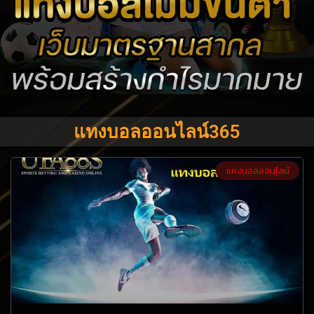
แทงบอลออนไลน์365
แทงบอลออนไลน์