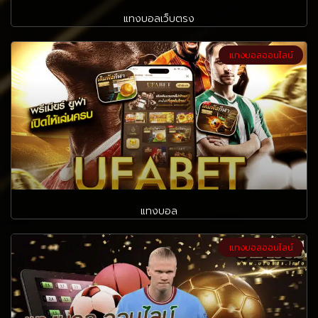
แทงบอลเว็บตรง
แทงบอลออนไลน์
แทงบอล
แทงบอลออนไลน์