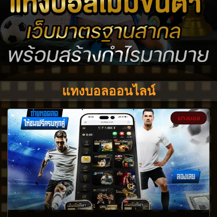
แทงบอลออนไลน์
แทงบอล