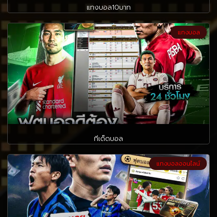
แทงบอล10บาท
แทงบอล
ทีเด็ดบอล
แทงบอลออนไลน์