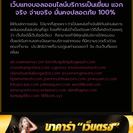
เว็บแทงบอลออนไลน์บริการเป็นเยี่ยม แจก
จริง จ่ายจริง มั่นคงปลอดภัย 100%
ให้กับนักการพนัน ได้มากที่สุดเพราะว่าเป็นแหล่งทำเงินให้กับนักเล่นการ
พนันออนไลน์เจริญที่สุด โดยที่ท่านไม่จำเป็นต้องหาวิถีอื่นๆอีกด้วยเหตุ
ว่า เว็บไซต์นี้เว็บไซต์เดียว ก็สามารถทำให้คุณใช้บริการได้ครบจบ
ตั้งแต่เริ่มการลงทะเบียนการบริการฝากถอน ที่มีความรวดเร็วด้วย
คณะทำงาน ประสิทธิภาพที่จะรอดูแลท่านตลอด1 วัน กับเว็บที่ยอด
เยี่ยม
alcovamarina.com
birchbaydirtydogwash.com
cnewhampshire.com
cypress-environnement.com
danielsardiabogados.com
essenengineers.com
hpwiremesh.com
pierresetmaisons.com
pneuzarco.com
fotopicazo.com
pilmaiquen.com
westlittoral.com
winexpertcrescentwines.com
atimthayroi.com
betway88x.com
188bets.xyz