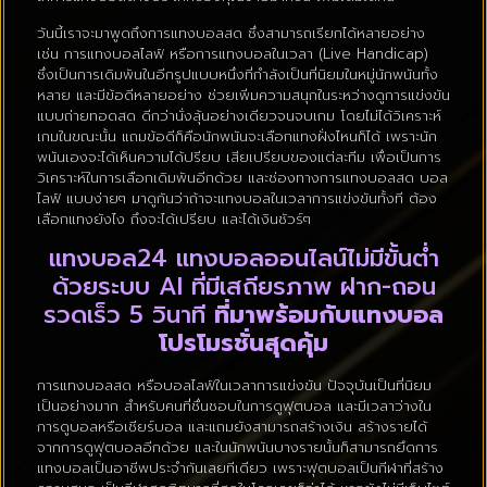
วันนี้เราจะมาพูดถึงการแทงบอลสด ซึ่งสามารถเรียกได้หลายอย่าง
เช่น การแทงบอลไลฟ์ หรือการแทงบอลในเวลา (Live Handicap)
ซึ่งเป็นการเดิมพันในอีกรูปแบบหนึ่งที่กำลังเป็นที่นิยมในหมู่นักพนันทั้ง
หลาย และมีข้อดีหลายอย่าง ช่วยเพิ่มความสนุกในระหว่างดูการแข่งขัน
แบบถ่ายทอดสด ดีกว่านั่งลุ้นอย่างเดียวจนจบเกม โดยไม่ได้วิเคราะห์
เกมในขณะนั้น แถมข้อดีก็คือนักพนันจะเลือกแทงฝั่งไหนก็ได้ เพราะนัก
พนันเองจะได้เห็นความได้ปรียบ เสียเปรียบของแต่ละทีม เพื่อเป็นการ
วิเคราะห์ในการเลือกเดิมพันอีกด้วย และช่องทางการแทงบอลสด บอล
ไลฟ์ แบบง่ายๆ มาดูกันว่าถ้าจะแทงบอลในเวลาการแข่งขันทั้งที ต้อง
เลือกแทงยังไง ถึงจะได้เปรียบ และได้เงินชัวร์ๆ
แทงบอล24
แทงบอลออนไลน์ไม่มีขั้นต่ำ
ด้วยระบบ AI ที่มีเสถียรภาพ ฝาก-ถอน
รวดเร็ว 5 วินาที
ที่มาพร้อมกับแทงบอล
โปรโมรชั่นสุดคุ้ม
การแทงบอลสด หรือบอลไลฟ์ในเวลาการแข่งขัน ปัจจุบันเป็นที่นิยม
เป็นอย่างมาก สำหรับคนที่ชื่นชอบในการดูฟุตบอล และมีเวลาว่างใน
การดูบอลหรือเชียร์บอล และแถมยังสามารถสร้างเงิน สร้างรายได้
จากการดูฟุตบอลอีกด้วย และในนักพนันบางรายนั้นก็สามารถยึดการ
แทงบอลเป็นอาชีพประจำกันเลยทีเดียว เพราะฟุตบอลเป็นกีฬาที่สร้าง