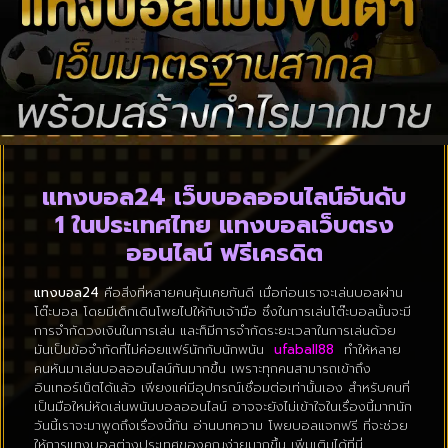
แทงบอล24
เว็บบอลออนไลน์อันดับ
1 ในประเทศไทย แทงบอลเว็บตรง
ออนไลน์ ฟรีเครดิต
แทงบอล24
คือสิ่งที่หลายคนคุ้นเคยกันดี เมื่อก่อนเราจะเล่นบอลผ่าน
โต๊ะบอล โดยมีเด็กเดินโพยไปให้กับเจ้ามือ ซึ่งในการเล่นโต๊ะบอลนั้นจะมี
การจำกัดวงเงินในการเล่น และก็มีการจำกัดระยะเวลาในการเล่นด้วย
มันเป็นข้อจำกัดที่ไม่ค่อยแฟร์นักกับนักพนัน
ufaball88
ทำให้หลาย
คนหันมาเล่นบอลออนไลน์กันมากขึ้น เพราะทุกคนสามารถเข้าถึง
อินเทอร์เน็ตได้แล้ว เพียงแค่มีอุปกรณ์เชื่อมต่อเท่านั้นเอง สำหรับคนที่
เป็นมือใหม่หัดเล่นพนันบอลออนไลน์ อาจจะยังไม่เข้าใจในเรื่องนี้มากนัก
วันนี้เราจะมาพูดถึงเรื่องนี้กัน อ่านบทความ โพยบอลแจกฟรี ที่จะช่วย
ให้การแทงบอลต่างประเทศของคุณง่ายมากขึ้น เพิ่มเติมได้ที่นี่