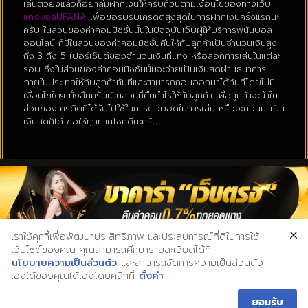
เล่นตัวยงแล้วก็อย่าลืมฝากเงินให้ครบถ้วนตามเงื่อนไขของทางเว็บ
แทงบอลUFANA
เพื่อขอรับรับเครดิตสูงสุดในการฝากเงินครั้งแรกนะ
ครับ ในส่วนของค่าคอมมิชชั่นนั้นในปัจจุบันเว็บผู้ให้บริการพนันบอล
ออนไลน์ ก็มีในส่วนของค่าคอมมิชชั่นคืนให้กับลูกค้าเป็นจำนวนเงินสูง
ถึง 3 ถึง 5 เปอร์เซ็นต์ของจำนวนเงินที่แทง หรือลอกการเล่นในแต่ละ
รอบ ซึ่งในส่วนของค่าคอมมิชชั่นนั้นจะจ่ายเป็นเงินสดผ่านธนาคาร
ภายในประเทศให้กับลูกค้าทันทีและสามารถถอนออกมาได้ทันทีโดยไม่มี
เงื่อนไขใดๆ ทั้งสิ้นครับเป็นส่วนที่คืนกำไรให้กับลูกค้า เผื่อลูกค้าจะนำใน
ส่วนของเครดิตที่ได้รับไปใช้ในการต่อยอดในการเล่น หรือจะถอนมาเป็น
เงินสดก็ได้ ขอให้ทุกท่านโชคดีนะครับ
เราใช้คุกกี้เพื่อพัฒนาประสิทธิภาพ และประสบการณ์ที่ดีในการใช้
เว็บไซต์ของคุณ คุณสามารถศึกษารายละเอียดได้ที่
นโยบายความเป็นส่วนตัว
และสามารถจัดการความเป็นส่วนตัว
เองได้ของคุณได้เองโดยคลิกที่
ตั้งค่า
ยอมรับ