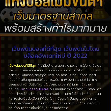
เว็บพนันบอลที่ดีที่สุด เว็บพนันไม่โดน
บล็อคอัพเดทใหม่ ปี 2022
เว็บพนันบอลที่ดีที่สุด
ที่เข้าถึงง่าย สะดวก สบายต่อการใช้งาน มีระบบ
การ ฝาก-ถอน เงินในเชิงอัตโนมัติยังทำได้ ตลอด 24 ชั่วโมง ทุกคนที่
อยากเดิมพันควรจะต้องรู้ว่า แทงบอล คืออะไร ก่อนเลือกรับความ
เสี่ยงที่เกิดขึ้น ทุกคนเมื่อต้องการพนัน แค่เพียงทำความเข้าใจ แทง
บอลออนไลน์ เป็นสิ่งที่คนไม่ใช่น้อยบางเวลาก็รู้กัน หากมีความ
กลมกลืน
แทงบอลสดUFANA
กันบเกมส์หากำไรก็ทำความเข้าใจกับตัว
เลือกต่างๆ ได้อย่างดี ถ้าต้องการจะทำความเข้าใจได้อย่างชัดเจน มัน
ก็จะแปรไปเป็นตัวเลือก ที่ดีขึ้น ในทุกเงื่อนไขที่เป็นอยู่ ช่องทางการ
พนันแต่ละตัวเลือก มีความต่าง เมื่อทำความเข้าใจ มันก็กลับกลายเป็น
ตัวเลือก มากกว่าที่จะทำให้ผู้ที่มีความต้องการ