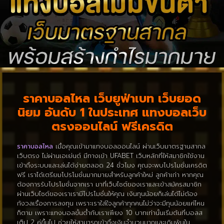
ราคาบอลไหล เว็บยูฟ่าเบท เ
ว็บยอด
นิยม อันดับ 1 ในประเทศ แทงบอลเว็บ
ตรงออนไลน์ ฟรีเครดิต
ราคาบอลไหล
เมื่อคุณเข้ามาแทงบอลออนไลน์ ผ่านเว็บมาตรฐานสากล
เว็บตรง ไม่ผ่านเอเย่นต์ มีทางเข้า UFABET เว็บหลักที่ให้สมาชิกใช้งาน
เข้าถึงระบบและเล่นได้ง่ายตลอด 24 ชั่วโมง คุณจะพบโปรโมชั่นเครดิต
ฟรี เราได้เตรียมโปรโมชั่นมากมายสำหรับลูกค้าใหม่ ลูกค้าเก่า หากคุณ
ต้องการรับโปรโมชั่นจากเรา มาที่เว็บไซต์ของเราและเข้าสมัครสมาชิก
ผ่านเว็บไซต์ของเราเรามีโปรโมชั่นให้คุณ เงินทุนน้อยก็เล่นได้ไม่ต้อง
กังวลเรื่องการลงทุน เพราะเราใส่ใจลูกค้าทุกคนไม่ว่าจะมีทุนน้อยแค่ไหน
ก็ตาม เพราะแทงบอลขั้นต่ำกับเราเพียง 10 บาทเท่านั้นเริ่มต้นที่บอลส
เต็ป 2 คู่ขึ้นไป ช่วยให้สามารถเข้าถึงเงินจำนวนมากและเดิมพันใน