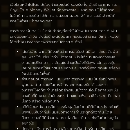
เว็บไซต์หลักได้โดยไม่ต้องผ่านเอเย่นต์ รองรับทั้ง บัญชีธนาคาร และ
บัญชี True Money Wallet ช่องทางพิเศษ ฝาก ถอน ไม่จำกัดรอบ
ไม่มีกติกา จ่ายเต็ม ไม่หัก ความสะดวกตลอด 24 ชม. และมีเจ้าหน้าที่
คอยให้คำแนะนำตลอดเวลา
การวิเคราะห์บอลเป็นปัจจัยสำคัญที่จะทำให้นักพนันเอาชนะการเดิมพัน
แทงบอลให้ได้เงิน ดังนั้นนักพนันบอลทุกคนต้องสามารถ วิเคราะห์บอล
ได้อย่างมีประสิทธิภาพด้วยเทคนิคง่าย ๆ ดังนี้
เล่นในบ้าน จากสถิติจะเห็นว่าการเล่นในบ้านมีโอกาสชนะเดิมพัน
สูง เพราะได้เปรียบกว่าแม้ว่าก่อนหน้านี้เจ้าบ้านเองอาจจะผล
งานย่ำแย่ก็ตาม การได้เล่นในบ้านเป็นสิ่งที่ดีเพราะนักเตะจะคุ้น
เคยกับสนามที่ใช้แข่งขันและมักจะมีสปิริตที่ดีเพราะกองเชียร์ส่วน
ใหญ่เป็นคนในพื้นที่
ศึกษาอันดับตารางคะแนน เพราะตารางคะแนนเป็นสิ่งที่นักพนัน
ฟุตบอลสามารถใช้ในการวิเคราะห์การแข่งขันได้ และหาก
วิเคราะห์ให้ดีก็จะทำนายได้อย่างแม่นยำว่าทีมใดมีโอกาสชนะเช่น
บางทีมที่มีคะแนนต่ำมักจะเร่งทำคะแนนเพื่อเอาชีวิตรอด ทีมเหล่า
นี้มักจะสร้างเกมได้ดีมาก
สถิติย้อนหลัง การวิเคราะห์ข้อมูลทีมด้วยสถิติย้อนหลังจะทำให้
นักพนันเห็นว่าทีมไหนมีแนวทางการทำประตูที่ดีกว่ากัน โดย
ศึกษาจากสถิติที่ผ่านมาของแต่ละทีมว่ามีการแข่งกันทำประตูกัน
อย่างไร
อัตราการยิง การวิเคราะห์อัตราการยิง สำหรับการวิเคราะห์