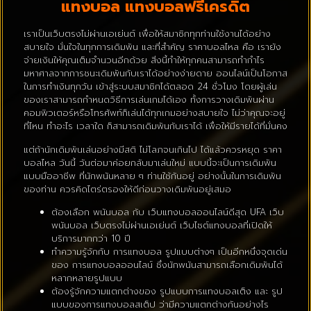
แทงบอล แทงบอลฟรีเครดิต
เราเป็นเว็บตรงไม่ผ่านเอเย่นต์ เพื่อให้สมาชิกทุกท่านใช้งานได้อย่าง
สบายใจ มั่นใจในทุกการเดิมพัน และที่สำคัญ ราคาบอลไหล คือ เรายัง
จ่ายเงินให้คุณเต็มจำนวนอีกด้วย สิ่งนี้ทำให้ทุกคนสามารถทำกำไร
มหาศาลจากการชนะเดิมพันกับเราได้อย่างง่ายดาย ออนไลน์เป็นโอกาส
ในการทำเงินทุกวัน เข้าสู่ระบบสมาชิกได้ตลอด 24 ชั่วโมง โดยผู้เล่น
ของเราสามารถกำหนดวิธีการเล่นเกมได้เอง ทั้งการวางเดิมพันผ่าน
คอมพิวเตอร์หรือโทรศัพท์ก็เล่นได้ทุกเกมอย่างสบายใจ ไม่ว่าคุณจะอยู่
ที่ไหน ทำอะไร เวลาใด ก็สามารถเดิมพันกับเราได้ เพื่อให้มีรายได้ที่มั่นคง
แต่ถ้านักเดิมพันเล่นอย่างมีสติ ไม่โลภจนเกินไป ได้แล้วควรหยุด ราคา
บอลไหล วันนี้ วันต่อมาค่อยกลับมาเล่นใหม่ แบบนี้จะเป็นการเดิมพัน
แบบมืออาชีพ ที่นักพนันหลาย ๆ ท่านใช้กันอยู่ อย่างนั้นในการเดิมพัน
ของท่าน ควรคิดไตร่ตรองให้ดีก่อนวางเดิมพันอยู่เสมอ
ต้องเลือก พนันบอล กับ เว็บแทงบอลออนไลน์ดีสุด UFA เว็บ
พนันบอล เว็บตรงไม่ผ่านเอเย่นต์ เว็บไซต์แทงบอลที่เปิดให้
บริการมากกว่า 10 ปี
ทำความรู้จักกับ การแทงบอล รูปแบบต่างๆ เป็นอีกหนึ่งจุดเด่น
ของ การแทงบอลออนไลน์ ซึ่งนักพนันสามารถเลือกเดิมพันได้
หลากหลายรูปแบบ
ต้องรู้จักความแตกต่างของ รูปแบบการแทงบอลเต็ง และ รูป
แบบของการแทงบอลสเต็ป ว่ามีความแตกต่างกันอย่างไร