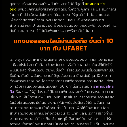
ทุกความต้องการของนักพนันทั้งหลายได้ดีที่สุดที่
แทงบอล จ่าย
จริง
เพียงแค่คุณเลือกเราคุณจะได้รับทั้งความคุ้มค่า และประสบการณ์
ใหม่ ๆ ที่ไม่ว่าเว็บพนันไหน ๆ ก็ไม่สามารถให้คุณได้เท่ากับเราแน่นอน
เพียงถ่ายภาพหน้าจอของปุ่มติดตาม และแชร์เพจของเรา ท่าน
สามารถนำหลักฐานมายืนยันเพื่อรับพนันบอล เครดิตฟรี ไม่ต้องฝากได้
ทันที และสามารถนำไปเดิมพันแทงบอลฟรีเครดิตได้เลย
แทงบอลออนไลน์ผ่านมือถือ ขั้นต่ำ 10
บาท กับ UFABET
เราจะพูดถึงปัญหาที่นักพนันหลายคนพบเจอบ่อยมาก และไม่สามารถ
แก้ไขอะไรได้เลย นั่นคือ เว็บพนันบอลหรือโต๊ะบอลส่วนใหญ่ที่เปิดให้
พนันบอลจะกำหนดเงินเดิมพันขั้นต่ำหรือเงินเดิมพันเริ่มต้นแพงเกินไป
ซึ่งมีผลกับนักพนันหลายคนที่มีทุนน้อย เช่น นักพนันมีทุน 100 บาท
ต้องการจะแทงบอล โดยวางหลายบิลเพื่อกระจายความเสี่ยง แต่พบ
ว่า เว็บที่เล่นเดิมพันเริ่มต้นบิลละ 50 บาทนั้นควรเลือก
ราคาบอลไหล
คือ
ซึ่งส่งผลให้ผู้เล่นรายนี้มีโอกาสเพียงสองครั้งในการกระจายความ
เสี่ยง จะเห็นได้ว่านักพนันที่มีเงินทุนน้อยไม่สามารถกระจายความเสี่ยง
ในเว็บไซต์ของเราได้เลย ส่งผลให้นักพนันตัดสินใจให้นักพนันทุกคน
สามารถแทงบอลผ่านมือถือขั้นต่ำ 10 บาท เพื่อให้นักพนันทุนน้อย
สามารถแทงบอลผ่านมือถือด้วยเงิน 10 บาท และมีโอกาสสร้างกำไร
จากการแทงบอลได้มากขึ้น ด้วยเหตุนี้ จึงทำให้เว็บไซต์ของเราได้รับ
ความสนใจจากนักพนันทุกคนเป็นอย่างมากและกลายเป็นเว็บแทงบอล