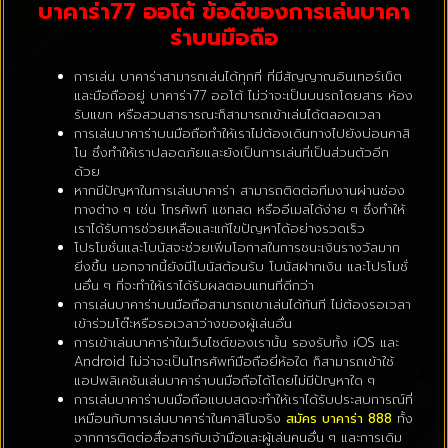
บาคาร่า77 ออโต้ ข้อดีของการเล่นบาคา
ร่าบนมือถือ
การเล่น บาคาร่าสามารถเล่นได้ทุกที่ ที่มีสัญญาณอินเทอร์เน็ต
และมือถืออยู่ บาคาร่า77 ออโต้ ไม่ว่าจะเป็นบนรถโดยสาร ห้อง
รับแขก หรือสวนสาธารณะก็สามารถเข้าเล่นได้ตลอดเวลา
การเล่นบาคาร่าบนมือถือทำให้เราไม่ต้องเดินทางไปยังบ่อนคาสิ
โน ซึ่งทำให้เราปลอดภัยและยังเป็นการเล่นที่เป็นส่วนตัวอีก
ด้วย
หากมีปัญหาในการเล่นบาคาร่า สามารถติดต่อทีมงานผ่านช่อง
ทางต่าง ๆ เช่น โทรศัพท์ แชทสด หรืออีเมลได้ง่าย ๆ ซึ่งทำให้
เราได้รับการช่วยเหลือและแก้ไขปัญหาได้อย่างรวดเร็ว
โปรโมชั่นและโบนัสจะช่วยเพิ่มโอกาสในการชนะเงินรางวัลมาก
ยิ่งขึ้น นอกจากนี้ยังมีโบนัสต้อนรับ โบนัสฝากเงิน และโปรโมชั่
นอื่น ๆ ที่จะทำให้เราได้รับผลตอบแทนที่ดีกว่า
การเล่นบาคาร่าบนมือถือสามารถเขาเล่นได้ทันที ไม่ต้องรอเวลา
เข้าร่วมโต๊ะหรือรอเวลาว่างของผู้เล่นอื่น
การเข้าเล่นบาคาร่าในเว็บไซต์ของเรานั้น รองรับทั้ง iOS และ
Android ไม่ว่าจะเป็นโทรศัพท์มือถือยี่ห้อใด ก็สามารถเข้าใช้
แอปพลิเคชันเล่นบาคาร่าบนมือถือได้โดยไม่มีปัญหาใด ๆ
การเล่นบาคาร่าบนมือถือแบบสดจะทำให้เราได้รับประสบการณ์ที่
เหมือนกับการเล่นบาคาร่าในคาสิโนจริง
สมัคร บาคาร่า 888
ทั้ง
จากการติดต่อสื่อสารกับเจ้ามือและผู้เล่นคนอื่น ๆ และการเดิม