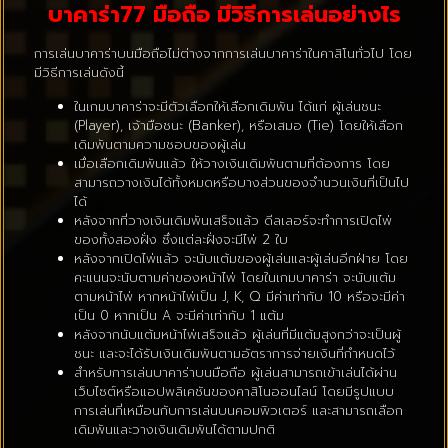
บาคาร่า77 มือถือ มีวิธีการเล่นอย่างไร
การเล่นบาคาร่าบนมือถือไม่ต่างจากการเล่นบาคาร่าในคาสิโนทั่วไป โดย
มีวิธีการเล่นดังนี้
ในเกมบาคาร่าจะมีตัวเลือกให้เลือกเดิมพัน ได้แก่ ผู้เล่นชนะ
(Player), เจ้ามือชนะ (Banker), หรือเสมอ (Tie) โดยให้เลือก
เดิมพันตามความชอบของผู้เล่น
เมื่อเลือกเดิมพันแล้ว ให้วางเงินเดิมพันตามที่ต้องการ โดย
สามารถวางเงินได้ทั้งหมดหรือบางส่วนของจำนวนเงินที่เป็นไป
ได้
หลังจากที่วางเงินเดิมพันเสร็จแล้ว ดีลเลอร์จะทำการเปิดไพ่
ของทั้งสองฝั่ง ซึ่งแต่ละฝั่งจะมีไพ่ 2 ใบ
หลังจากเปิดไพ่แล้ว จะนับแต้มของผู้เล่นและผู้เล่นอีกฝ่าย โดย
คะแนนจะนับตามค่าของหน้าไพ่ โดยในเกมบาคาร่า จะนับแต้ม
ตามหน้าไพ่ หากหน้าไพ่เป็น J, K, Q มีค่าเท่ากับ 10 หรือจะมีค่า
เป็น 0 หากเป็น A จะมีค่าเท่ากับ 1 แต้ม
หลังจากนับแต้มหน้าไพ่เสร็จแล้ว ผู้เล่นที่มีแต้มสูงกว่าจะเป็นผู้
ชนะ และจะได้รับเงินเดิมพันตามอัตราการจ่ายเงินที่กำหนดไว้
สำหรับการเล่นบาคาร่าบนมือถือ ผู้เล่นสามารถเข้าเล่นได้ผ่าน
เว็บไซต์หรือแอปพลิเคชันของคาสิโนออนไลน์ โดยมีรูปแบบ
การเล่นที่เหมือนกับการเล่นบนคอมพิวเตอร์ และสามารถเลือก
เดิมพันและวางเงินเดิมพันได้ตามปกติ