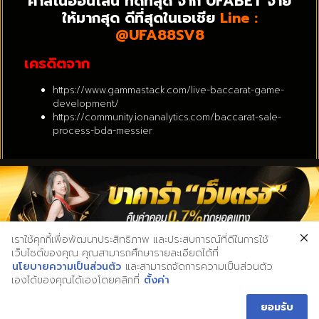
คาสิโนออนไลน์ ที่ดีที่สุด จาก UFABET จ่าย
ให้มากสุด ดีที่สุดในเอเชีย
Line :
@UFA88SV8
เครดิตจาก
https://www.gammastack.com/live-baccarat-game-
development/
https://community.ionanalytics.com/baccarat-sale-
process-bda-messier
เราใช้คุกกี้เพื่อพัฒนาประสิทธิภาพ และประสบการณ์ที่ดีในการใช้
เว็บไซต์ของคุณ คุณสามารถศึกษารายละเอียดได้ที่
นโยบายความเป็นส่วนตัว
และสามารถจัดการความเป็นส่วนตัว
เองได้ของคุณได้เองโดยคลิกที่
ตั้งค่า
ยอมรับ