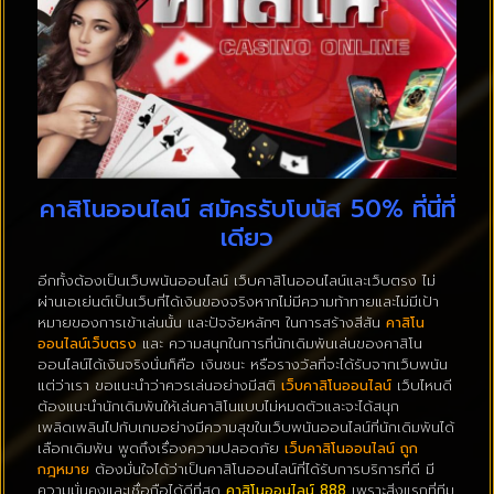
คาสิโนออนไลน์ สมัครรับโบนัส 50% ที่นี่ที่
เดียว
อีกทั้งต้องเป็นเว็บพนันออนไลน์ เว็บคาสิโนออนไลน์และเว็บตรง ไม่
ผ่านเอเย่นต์เป็นเว็บที่ได้เงินของจริงหากไม่มีความท้าทายและไม่มีเป้า
หมายของการเข้าเล่นนั้น และปัจจัยหลักๆ ในการสร้างสีสัน
คาสิโน
ออนไลน์เว็บตรง
และ ความสนุกในการที่นักเดิมพันเล่นของคาสิโน
ออนไลน์ได้เงินจริงนั่นก็คือ เงินชนะ หรือรางวัลที่จะได้รับจากเว็บพนัน
แต่ว่าเรา ขอแนะนำว่าควรเล่นอย่างมีสติ
เว็บคาสิโนออนไลน์
เว็บไหนดี
ต้องแนะนำนักเดิมพันให้เล่นคาสิโนแบบไม่หมดตัวและจะได้สนุก
เพลิดเพลินไปกับเกมอย่างมีความสุขในเว็บพนันออนไลน์ที่นักเดิมพันได้
เลือกเดิมพัน พูดถึงเรื่องความปลอดภัย
เว็บคาสิโนออนไลน์ ถูก
กฎหมาย
ต้องมั่นใจได้ว่าเป็นคาสิโนออนไลน์ที่ได้รับการบริการที่ดี มี
ความมั่นคงและเชื่อถือได้ดีที่สุด
คาสิโนออนไลน์ 888
เพราะสิ่งแรกที่ทีม