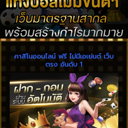
คาสิโนออนไลน์ ฟรี ไม่มีเอเย่นต์ เว็บ
ตรง อันดับ 1