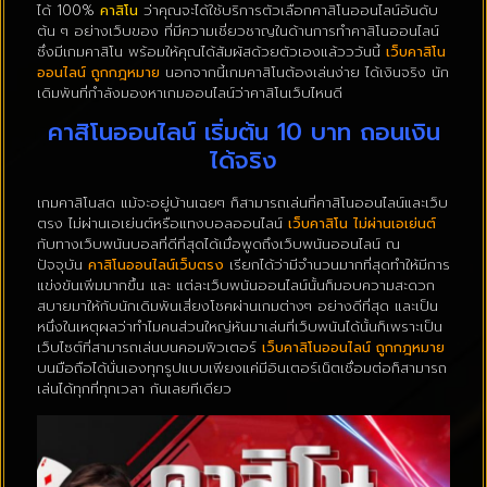
ได้ 100%
คาสิโน
ว่าคุณจะได้ใช้บริการตัวเลือกคาสิโนออนไลน์อันดับ
ต้น ๆ อย่างเว็บของ ที่มีความเชี่ยวชาญในด้านการทำคาสิโนออนไลน์
ซึ่งมีเกมคาสิโน พร้อมให้คุณได้สัมผัสด้วยตัวเองแล้วววันนี้
เว็บคาสิโน
ออนไลน์ ถูกกฎหมาย
นอกจากนี้เกมคาสิโนต้องเล่นง่าย ได้เงินจริง นัก
เดิมพันที่กำลังมองหาเกมออนไลน์ว่าคาสิโนเว็บไหนดี
คาสิโนออนไลน์ เริ่มต้น 10 บาท ถอนเงิน
ได้จริง
เกมคาสิโนสด แม้จะอยู่บ้านเฉยๆ ก็สามารถเล่นที่คาสิโนออนไลน์และเว็บ
ตรง ไม่ผ่านเอเย่นต์หรือแทงบอลออนไลน์
เว็บคาสิโน ไม่ผ่านเอเย่นต์
กับทางเว็บพนันบอลที่ดีที่สุดได้เมื่อพูดถึงเว็บพนันออนไลน์ ณ
ปัจจุบัน
คาสิโนออนไลน์เว็บตรง
เรียกได้ว่ามีจำนวนมากที่สุดทำให้มีการ
แข่งขันเพิ่มมากขึ้น และ แต่ละเว็บพนันออนไลน์นั้นก็มอบความสะดวก
สบายมาให้กับนักเดิมพันเสี่ยงโชคผ่านเกมต่างๆ อย่างดีที่สุด และเป็น
หนึ่งในเหตุผลว่าทำไมคนส่วนใหญ่หันมาเล่นที่เว็บพนันได้นั้นก็เพราะเป็น
เว็บไซต์ที่สามารถเล่นบนคอมพิวเตอร์
เว็บคาสิโนออนไลน์ ถูกกฎหมาย
บนมือถือได้นั่นเองทุกรูปแบบเพียงแค่มีอินเตอร์เน็ตเชื่อมต่อก็สามารถ
เล่นได้ทุกที่ทุกเวลา กันเลยทีเดียว